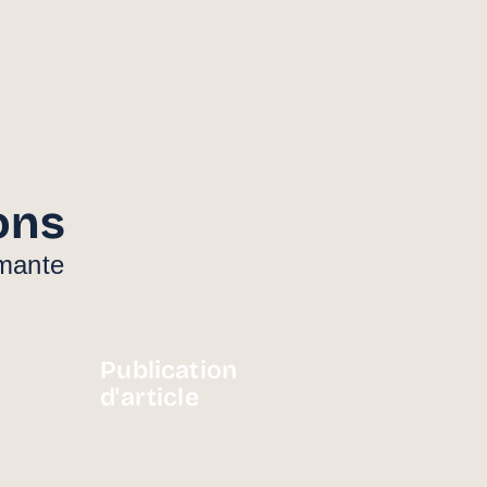
ons
rmante
Publication
d'article