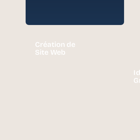
Création de
Site Web
I
G