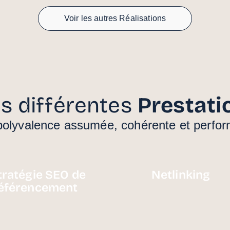
Voir les autres Réalisations
s différentes
Prestati
olyvalence assumée, cohérente et perfo
tratégie SEO de
Netlinking
éférencement