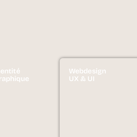
dentité
Webdesign
raphique
UX & UI