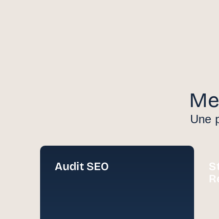
Me
Une p
Audit SEO
S
R