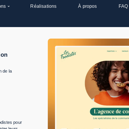
ons
Réalisations
À propos
FAQ
ion
 de la
odistes pour
nter leurs